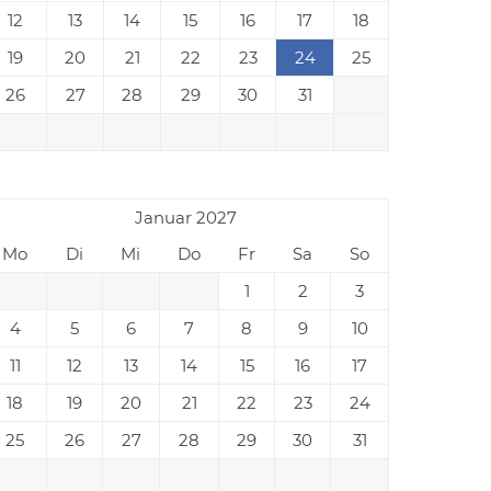
12
13
14
15
16
17
18
19
20
21
22
23
24
25
26
27
28
29
30
31
Januar 2027
Mo
Di
Mi
Do
Fr
Sa
So
1
2
3
4
5
6
7
8
9
10
11
12
13
14
15
16
17
18
19
20
21
22
23
24
25
26
27
28
29
30
31