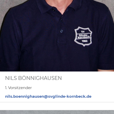
NILS BÖNNIGHAUSEN
1. Vorsitzender
nils.boennighausen@svglinde-kornbeck.de